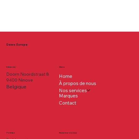
Dewo Europe
Adresse
Menu
Doorn Noordstraat 8
Home
9400 Ninove
À propos de nous
Belgique
Nos services
Marques
Contact
Policies
Réseaux sociaux